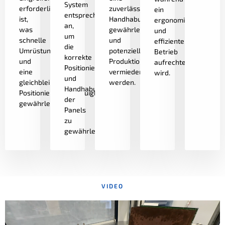
System
erforderlich
zuverlässige
ein
entsprechend
ist,
Handhabung
ergonomischer
an,
was
gewährleistet
und
um
schnelle
und
effizienter
die
Umrüstungen
potenzielle
Betrieb
korrekte
und
Produktionsfehler
aufrechterhalten
Positionierung
eine
vermieden
wird.
und
gleichbleibende
werden.
Handhabung
Positionierungsgenauigkeit
der
gewährleistet.
Panels
zu
gewährleisten.
VIDEO