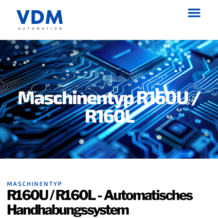
Maschinentyp R160U /
R160L
MASCHINENTYP
R160U / R160L - Automatisches
Handhabungssystem