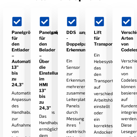
Panelgrößenanpassung
Panelgrößenanpassung
DDS
Lift
Versch
für
für
-
für
Arten
den
den
Doppelpanel-
Transportwagen
von
Entlader
Belader
Erkennungssensor
Codele
Ein
–
–
Ein
Verschi
Automatisch
Über
Hebesystem,
13"
die
Sensor
Arten
das
bis
Einstellung
zur
von
den
zu
im
Erkennung
Codeles
Transportwagen
24,3"
HMI
mehrerer
können
auf
13"
Automatische
zusammenliegender
basiere
verschiedene
bis
Anpassung
Leiterplatten-
auf
Arbeitshöhen
zu
des
Panels
Kundens
einstellt
24,3"
Handhabungssystems
durch
integrie
oder
Das
zur
Messung
werden
ein
Handhabungssystem
Aufnahme
ihres
Diese
korrektes
ermöglicht
von
elektrischen
Leseger
Andocken
dem