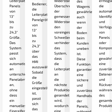
Leiterplatten-
Widerstands.
ermögli
des
Bediener,
Panels
Überschreitet
die
Wagens
die
von
der
automat
gewährleistet,
Leiterplatten-
13"
gemessene
Identifi
auch
Panelgröße
bis
Widerstand
und
wenn
von
zu
den
Verfolg
der
13"
24,3"
voreingestellten
von
Boden
bis
Größe.
Schwellenwert,
Panels
beim
zu
Das
verhindert
oder
Kunden
24,3"
System
das
Kompon
uneben
über
passt
System,
und
ist.
das
sich
dass
gewährl
Diese
HMI
automatisch
die
eine
Funktion
auszuwählen.
an
Leiterplatte
zuverlä
garantiert
Sobald
unterschiedliche
an
Datener
eine
die
Panelabmessungen
die
und
sichere
Größe
an,
nächste
Rückver
und
eingestellt
ohne
Produktionsstufe
währen
zuverlässige
ist,
dass
gesendet
des
Handhabung
passt
ein
wird,
gesamt
der
sich
manuelles
wodurch
Produkt
Panels,
das
Eingreifen
eine
während