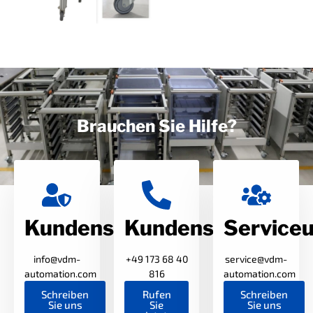
Brauchen Sie Hilfe?
Kundensupport
Kundensupport
Service
info@vdm-
+49 173 68 40
service@vdm-
automation.com
816
automation.com
Schreiben
Rufen
Schreiben
Sie uns
Sie
Sie uns