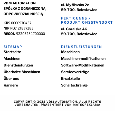
VDM AUTOMATION
ul. Myśliwska 2c
SPÓŁKA Z OGRANICZONĄ
59-700, Bolesławiec
ODPOWIEDZIALNOŚCIĄ
FERTIGUNGS /
PRODUKTIONSSTANDORT
KRS
0000970437
NIP
PL6121877283
ul. Góralska 46
REGON
52205254700000
59-700, Bolesławiec
SITEMAP
DIENSTLEISTUNGEN
Startseite
Maschinen
Machinen
Maschinenmodifikationen
Dienstleistungen
Software-Modifikationen
Überholte Maschinen
Serviceverträge
Über uns
Ersatzteile
Karriere
Schaltschränke
COPYRIGHT © 2025 VDM AUTOMATION, ALLE RECHTE
VORBEHALTEN. PRÄSENTIERT VON
MATEOREKLAMA